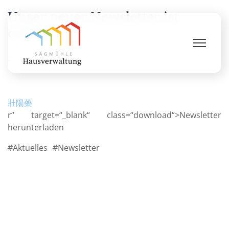
Unser neuer Newsletter ist
online
29. Oktober 2018
·
1 Min. Lesezeit
壯陽藥
r“ target=“_blank“ class=“download“>Newsletter
herunterladen
Aktuelles
Newsletter